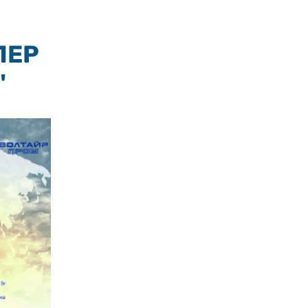
ЛЕР
"