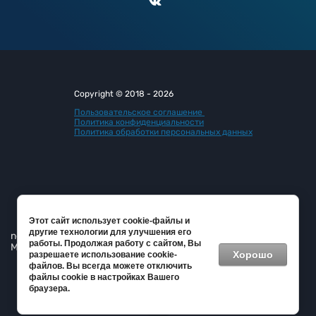
Copyright © 2018 - 2026
Пользовательское соглашение
Политика конфиденциальности
Политика обработки персональных данных
Этот сайт использует cookie-файлы и
другие технологии для улучшения его
new
tsm13.ru —
создание интернет-магазина
, веб-студия
работы. Продолжая работу с сайтом, Вы
Мегагрупп
Хорошо
разрешаете использование cookie-
файлов. Вы всегда можете отключить
файлы cookie в настройках Вашего
браузера.