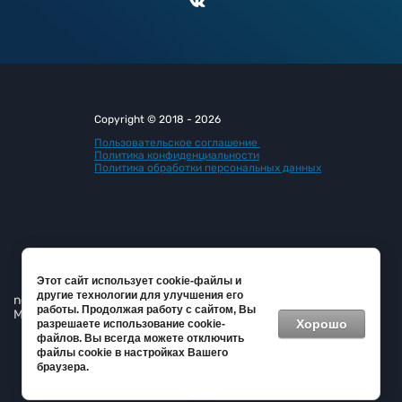
Copyright © 2018 - 2026
Пользовательское соглашение
Политика конфиденциальности
Политика обработки персональных данных
Этот сайт использует cookie-файлы и
другие технологии для улучшения его
new
tsm13.ru —
создание интернет-магазина
, веб-студия
работы. Продолжая работу с сайтом, Вы
Мегагрупп
Хорошо
разрешаете использование cookie-
файлов. Вы всегда можете отключить
файлы cookie в настройках Вашего
браузера.