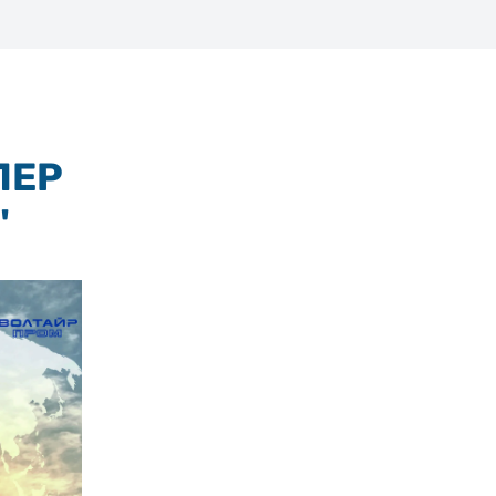
ЛЕР
"