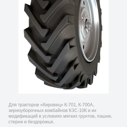
Для тракторов «Кировец» К-701, К-700А,
зерноуборочных комбайнов КЗС-10К и их
модификаций в условиях мягких грунтов, пашни,
стерни и бездорожья.